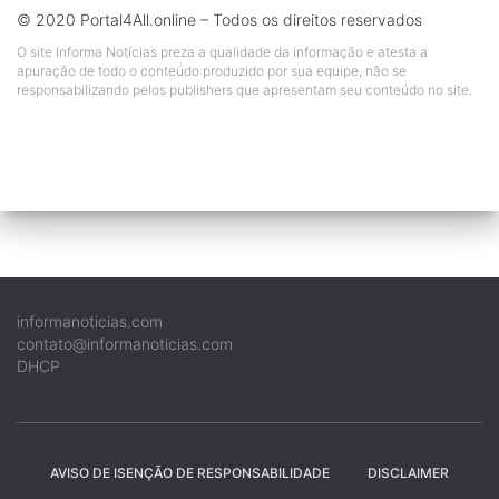
© 2020 Portal4All.online – Todos os direitos reservados
O site Informa Notícias preza a qualidade da informação e atesta a
apuração de todo o conteúdo produzido por sua equipe, não se
responsabilizando pelos publishers que apresentam seu conteúdo no site.
informanoticias.com
contato@informanoticias.com
DHCP
AVISO DE ISENÇÃO DE RESPONSABILIDADE
DISCLAIMER