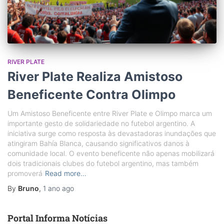
RIVER PLATE
River Plate Realiza Amistoso
Beneficente Contra Olimpo
Um Amistoso Beneficente entre River Plate e Olimpo marca um
importante gesto de solidariedade no futebol argentino. A
iniciativa surge como resposta às devastadoras inundações que
atingiram Bahía Blanca, causando significativos danos à
comunidade local. O evento beneficente não apenas mobilizará
dois tradicionais clubes do futebol argentino, mas também
promoverá
Read more…
By
Bruno
,
1 ano
ago
Portal Informa Notícias