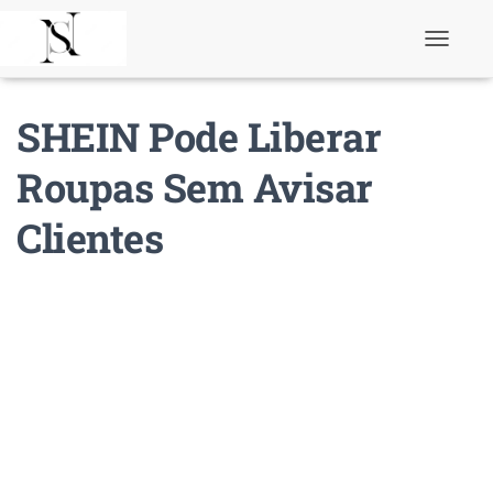
T
o
g
g
SHEIN Pode Liberar
l
e
N
Roupas Sem Avisar
a
v
Clientes
i
g
a
t
i
o
n