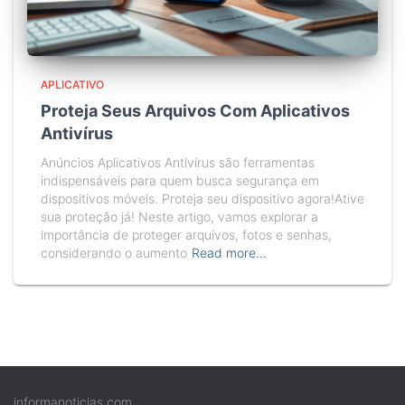
APLICATIVO
Proteja Seus Arquivos Com Aplicativos
Antivírus
Anúncios Aplicativos Antivírus são ferramentas
indispensáveis para quem busca segurança em
dispositivos móveis. Proteja seu dispositivo agora!Ative
sua proteção já! Neste artigo, vamos explorar a
importância de proteger arquivos, fotos e senhas,
considerando o aumento
Read more…
informanoticias.com