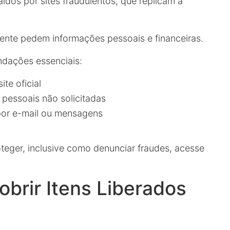
dos por sites fraudulentos, que replicam a
nte pedem informações pessoais e financeiras.
ndações essenciais:
ite oficial
 pessoais não solicitadas
 por e-mail ou mensagens
teger, inclusive como denunciar fraudes, acesse
brir Itens Liberados