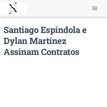
T
o
g
g
Santiago Espíndola e
l
e
N
Dylan Martínez
a
v
Assinam Contratos
i
g
a
t
i
o
n