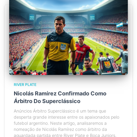
RIVER PLATE
Nicolás Ramírez Confirmado Como
Árbitro Do Superclássico
Anúncios Árbitro Superclássico é um tema que
desperta grande interesse entre os apaixonados pelo
futebol argentino. Neste artigo, analisaremos a
nomeação de Nicolás Ramírez como árbitro da
aguardada partida entre River Plate e Boca Juniors,