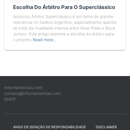
Escolha Do Árbitro Para O Superclássico
Anúncios Árbitro Superclássico é um tema de grande
relevância no futebol argentino, especialmente quando
se trata da rivalidade intensa entre River Plate e Boca
Juniors. Este artigo examina a escolha do árbitro para
o próximo
Read more…
informanoticias.com
contato@informanoticias.com
DHCP
AVISO DE ISENÇÃO DE RESPONSABILIDADE
DISCLAIMER