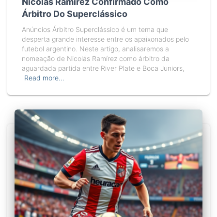
Nicolás Ramírez Confirmado Como
Árbitro Do Superclássico
Anúncios Árbitro Superclássico é um tema que
desperta grande interesse entre os apaixonados pelo
futebol argentino. Neste artigo, analisaremos a
nomeação de Nicolás Ramírez como árbitro da
aguardada partida entre River Plate e Boca Juniors,
Read more…