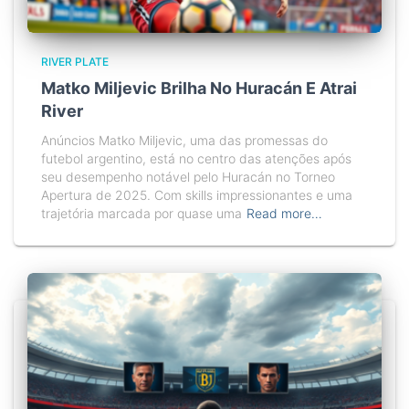
RIVER PLATE
Matko Miljevic Brilha No Huracán E Atrai
River
Anúncios Matko Miljevic, uma das promessas do
futebol argentino, está no centro das atenções após
seu desempenho notável pelo Huracán no Torneo
Apertura de 2025. Com skills impressionantes e uma
trajetória marcada por quase uma
Read more…