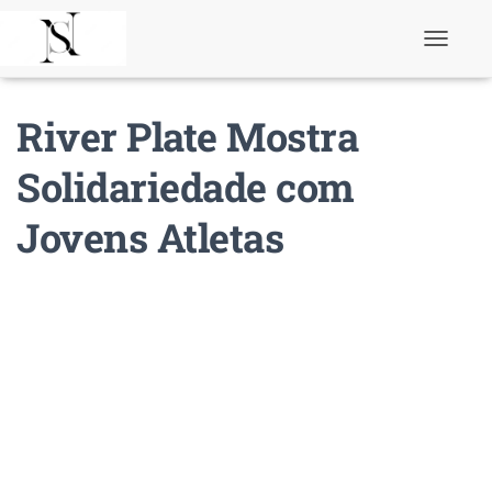
T
o
g
g
River Plate Mostra
l
e
N
Solidariedade com
a
v
Jovens Atletas
i
g
a
t
i
o
n