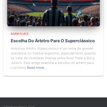
RIVER PLATE
Escolha Do Árbitro Para O Superclássico
Anúncios Árbitro Superclássico é um tema de grande
relevância no futebol argentino, especialmente quando
se trata da rivalidade intensa entre River Plate e Boca
Juniors. Este artigo examina a escolha do árbitro para
o próximo
Read more…
informanoticias.com