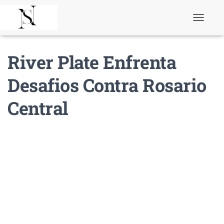
T
o
g
g
River Plate Enfrenta
l
e
N
Desafios Contra Rosario
a
v
Central
i
g
a
t
i
o
n