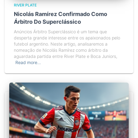
RIVER PLATE
Nicolás Ramírez Confirmado Como
Árbitro Do Superclássico
Anúncios Árbitro Superclássico é um tema que
desperta grande interesse entre os apaixonados pelo
futebol argentino. Neste artigo, analisaremos a
nomeação de Nicolás Ramírez como árbitro da
aguardada partida entre River Plate e Boca Juniors,
Read more…