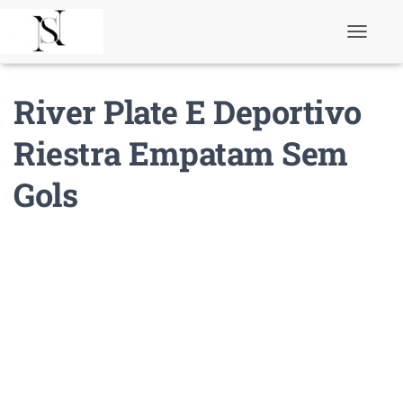
T
o
g
g
River Plate E Deportivo
l
e
N
Riestra Empatam Sem
a
v
Gols
i
g
a
t
i
o
n