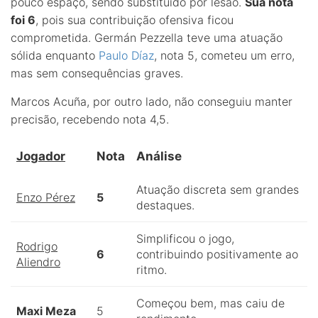
pouco espaço, sendo substituído por lesão.
Sua nota
foi 6
, pois sua contribuição ofensiva ficou
comprometida. Germán Pezzella teve uma atuação
sólida enquanto
Paulo Díaz
, nota 5, cometeu um erro,
mas sem consequências graves.
Marcos Acuña, por outro lado, não conseguiu manter
precisão, recebendo nota 4,5.
Jogador
Nota
Análise
Atuação discreta sem grandes
Enzo Pérez
5
destaques.
Simplificou o jogo,
Rodrigo
6
contribuindo positivamente ao
Aliendro
ritmo.
Começou bem, mas caiu de
Maxi Meza
5