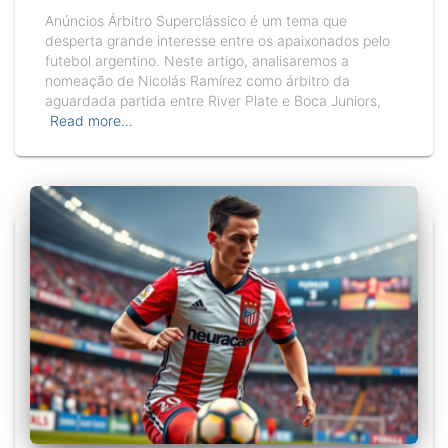
Anúncios Árbitro Superclássico é um tema que
desperta grande interesse entre os apaixonados pelo
futebol argentino. Neste artigo, analisaremos a
nomeação de Nicolás Ramírez como árbitro da
aguardada partida entre River Plate e Boca Juniors,
Read more…