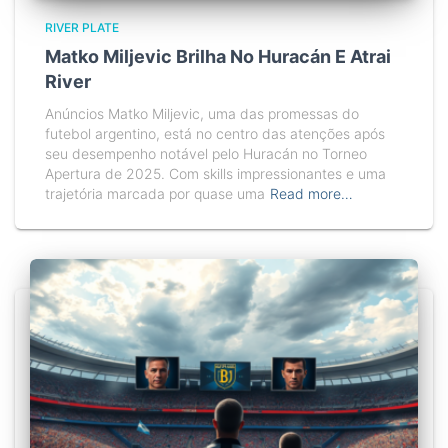
RIVER PLATE
Matko Miljevic Brilha No Huracán E Atrai
River
Anúncios Matko Miljevic, uma das promessas do
futebol argentino, está no centro das atenções após
seu desempenho notável pelo Huracán no Torneo
Apertura de 2025. Com skills impressionantes e uma
trajetória marcada por quase uma
Read more…