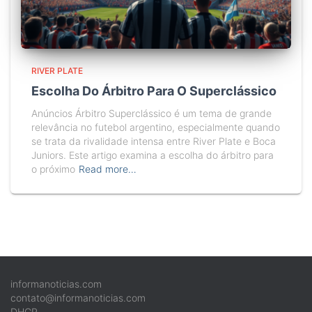
RIVER PLATE
Escolha Do Árbitro Para O Superclássico
Anúncios Árbitro Superclássico é um tema de grande
relevância no futebol argentino, especialmente quando
se trata da rivalidade intensa entre River Plate e Boca
Juniors. Este artigo examina a escolha do árbitro para
o próximo
Read more…
informanoticias.com
contato@informanoticias.com
DHCP