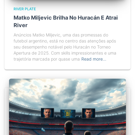
RIVER PLATE
Matko Miljevic Brilha No Huracán E Atrai
River
Anúncios Matko Miljevic, uma das promessas do
futebol argentino, está no centro das atenções após
seu desempenho notável pelo Huracán no Torneo
Apertura de 2025. Com skills impressionantes e uma
trajetória marcada por quase uma
Read more…