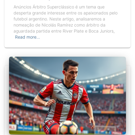
Anúncios Árbitro Superclássico é um tema que
desperta grande interesse entre os apaixonados pelo
futebol argentino. Neste artigo, analisaremos a
nomeação de Nicolás Ramírez como árbitro da
aguardada partida entre River Plate e Boca Juniors,
Read more…