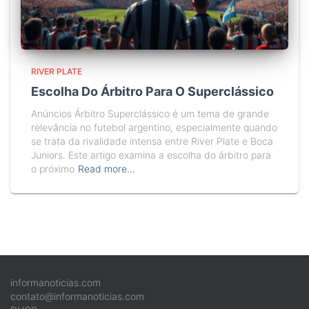
RIVER PLATE
Escolha Do Árbitro Para O Superclássico
Anúncios Árbitro Superclássico é um tema de grande
relevância no futebol argentino, especialmente quando
se trata da rivalidade intensa entre River Plate e Boca
Juniors. Este artigo examina a escolha do árbitro para
o próximo
Read more…
informanoticias.com
contato@informanoticias.com