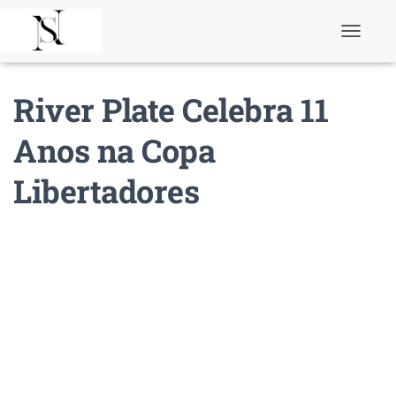
T
o
g
g
River Plate Celebra 11
l
e
N
Anos na Copa
a
v
Libertadores
i
g
a
t
i
o
n