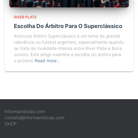
RIVER PLATE
Escolha Do Árbitro Para O Superclássico
Anúncios Árbitro Superclássico é um tema de grande
relevância no futebol argentino, especialmente quando
se trata da rivalidade intensa entre River Plate e Boca
Juniors. Este artigo examina a escolha do árbitro para
o próximo
Read more…
informanoticias.com
contato@informanoticias.com
DHCP