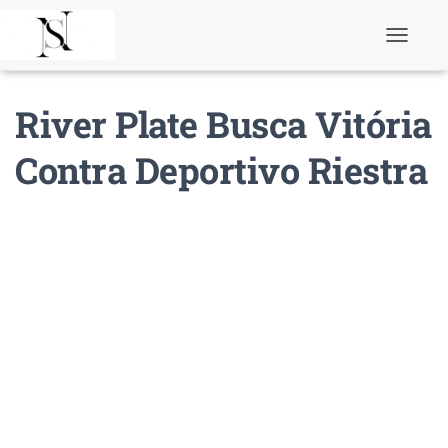
T
o
g
g
River Plate Busca Vitória
l
e
N
Contra Deportivo Riestra
a
v
i
g
a
t
i
o
n