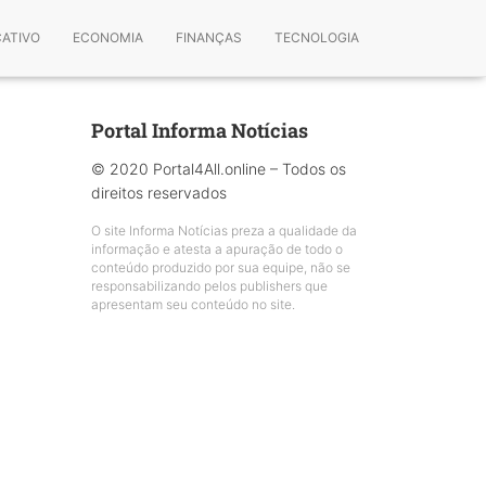
CATIVO
ECONOMIA
FINANÇAS
TECNOLOGIA
Portal Informa Notícias
© 2020 Portal4All.online – Todos os
direitos reservados
O site Informa Notícias preza a qualidade da
informação e atesta a apuração de todo o
conteúdo produzido por sua equipe, não se
responsabilizando pelos publishers que
apresentam seu conteúdo no site.