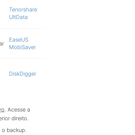
Tenorshare
UltData
EaseUS
ar
MobiSaver
a
DiskDigger
vo
. Acesse a
ior direito.
m o backup.