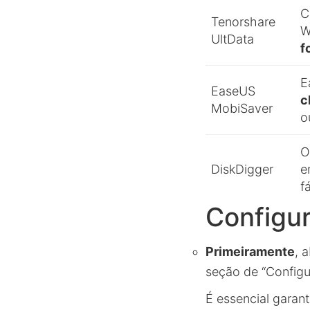
C
Tenorshare
W
UltData
f
E
EaseUS
c
MobiSaver
o
O
DiskDigger
f
Configu
Primeiramente
, 
seção de “Configu
É essencial garan