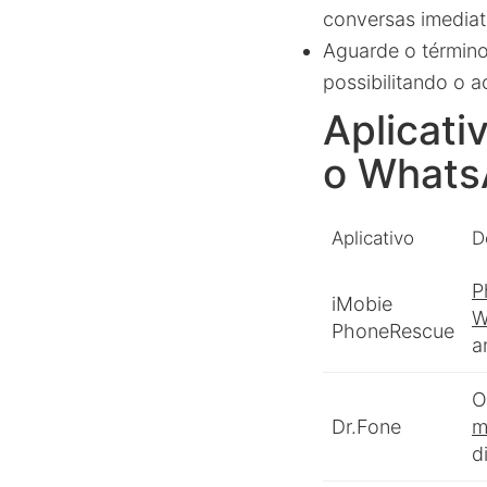
conversas imedia
Aguarde o término
possibilitando o 
Aplicati
o What
Aplicativo
D
P
iMobie
W
PhoneRescue
a
Dr.Fone
m
d