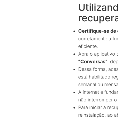
Utilizan
recuper
Certifique-se de
corretamente a f
eficiente.
Abra o aplicativo
“Conversas”
, de
Dessa forma, aces
está habilitado re
semanal ou mensal
A internet é funda
não interromper 
Para iniciar a rec
reinstalação, ao a