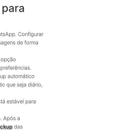
 para
tsApp. Configurar
sagens de forma
a opção
 preferências.
kup automático
o que seja diário,
tá estável para
p
. Após a
ackup
das