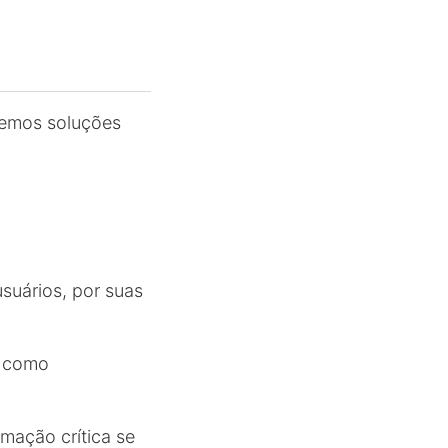
aremos soluções
usuários, por suas
m como
mação crítica se