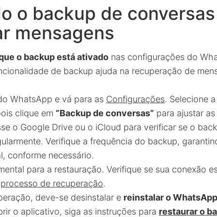
do o backup de conversas
ar mensagens
 que o backup está ativado
nas configurações do Wha
uncionalidade de backup ajuda na recuperação de men
 do WhatsApp e vá para as
Configurações
. Selecione 
pois clique em
“Backup de conversas”
para ajustar as
se o Google Drive ou o iCloud para verificar se o bac
gularmente. Verifique a frequência do backup, garantind
, conforme necessário.
mental para a restauração. Verifique se sua conexão es
o
processo de recuperação
.
uperação, deve-se desinstalar e
reinstalar o WhatsAp
brir o aplicativo, siga as instruções para
restaurar o b