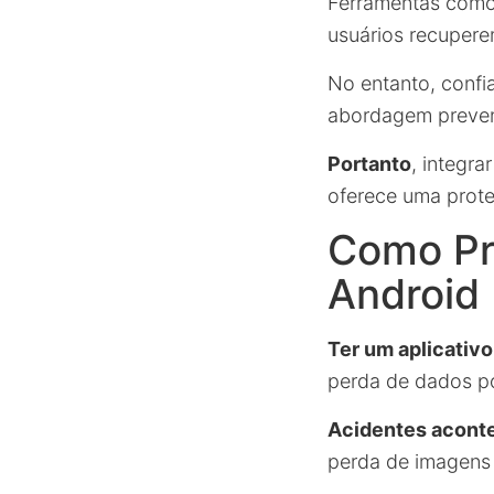
Ferramentas com
usuários recupere
No entanto, confi
abordagem prevent
Portanto
, integr
oferece uma prote
Como Pre
Android
Ter um aplicativ
perda de dados po
Acidentes acon
perda de imagens 