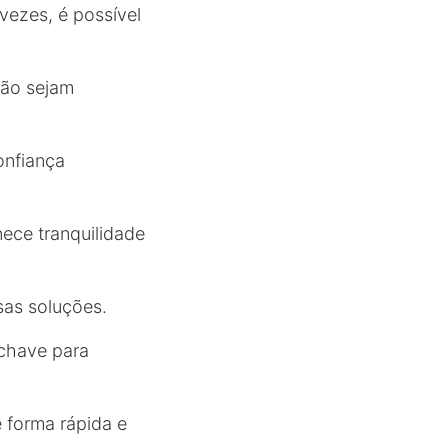
vezes, é possível
não sejam
onfiança
nece tranquilidade
ssas soluções.
 chave para
e forma rápida e