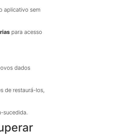
o aplicativo sem
rias
para acesso
 novos dados
es de restaurá-los,
m-sucedida.
uperar