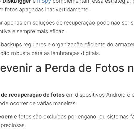
o
DiskDigger
e
mSpy
complementam essa estratégia, 
m fotos apagadas inadvertidamente.
ar apenas em soluções de recuperação pode não ser s
iva é sempre mais eficaz.
ar backups regulares e organização eficiente do armaze
ção robusta para as lembranças digitais.
venir a Perda de Fotos 
o de recuperação de fotos
em dispositivos Android é e
de ocorrer de várias maneiras.
tecem
e fotos são excluídas por engano, ou sistemas f
preciosas.