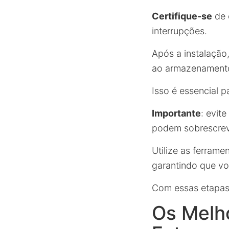
Certifique-se
de 
interrupções.
Após a instalação,
ao armazenament
Isso é essencial p
Importante
: evit
podem sobrescrev
Utilize as ferrame
garantindo que v
Com essas etapas
Os Melho