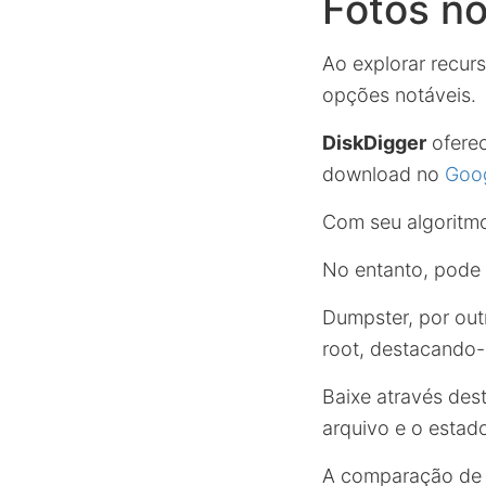
Fotos no
Ao explorar recur
opções notáveis.
DiskDigger
oferec
download no
Goog
Com seu algoritmo
No entanto, pode 
Dumpster, por out
root, destacando-s
Baixe através des
arquivo e o estado
A comparação de p