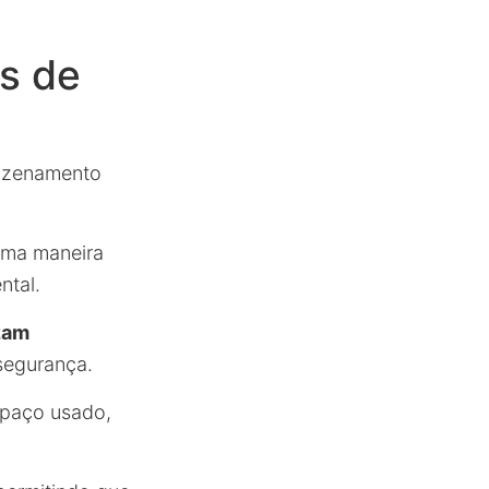
ps de
mazenamento
uma maneira
ntal.
zam
segurança.
spaço usado,