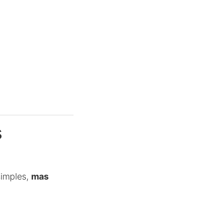
s
simples,
mas