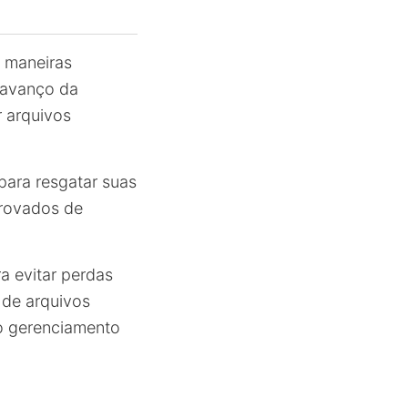
m maneiras
 avanço da
r arquivos
para resgatar suas
provados de
a evitar perdas
 de arquivos
o gerenciamento