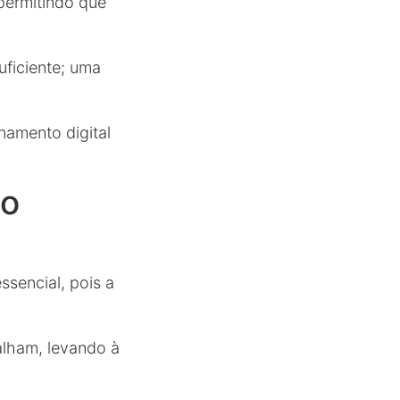
permitindo que
uficiente; uma
namento digital
no
ssencial, pois a
alham, levando à