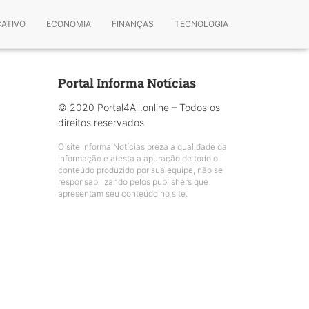
CATIVO
ECONOMIA
FINANÇAS
TECNOLOGIA
Portal Informa Notícias
© 2020 Portal4All.online – Todos os
direitos reservados
O site Informa Notícias preza a qualidade da
informação e atesta a apuração de todo o
conteúdo produzido por sua equipe, não se
responsabilizando pelos publishers que
apresentam seu conteúdo no site.