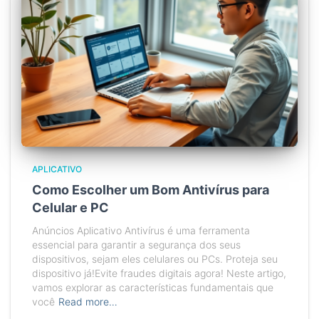
APLICATIVO
Como Escolher um Bom Antivírus para
Celular e PC
Anúncios Aplicativo Antivírus é uma ferramenta
essencial para garantir a segurança dos seus
dispositivos, sejam eles celulares ou PCs. Proteja seu
dispositivo já!Evite fraudes digitais agora! Neste artigo,
vamos explorar as características fundamentais que
você
Read more…