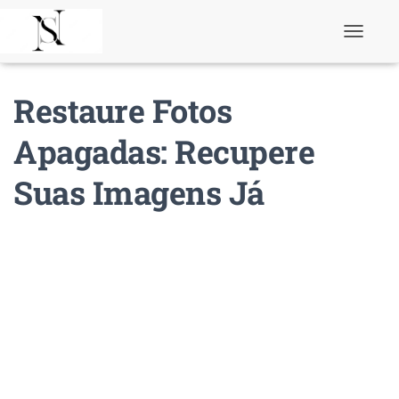
T
o
g
g
Restaure Fotos
l
e
N
Apagadas: Recupere
a
v
Suas Imagens Já
i
g
a
t
i
o
n