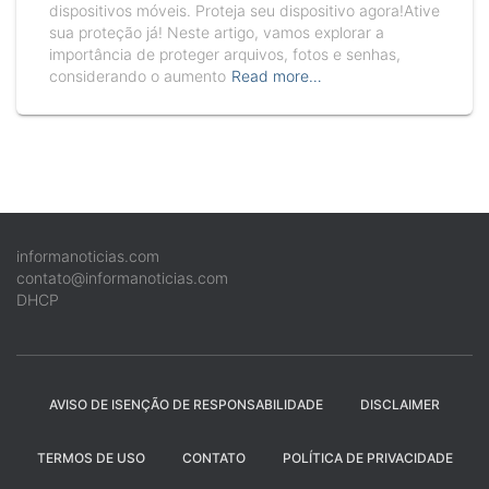
dispositivos móveis. Proteja seu dispositivo agora!Ative
sua proteção já! Neste artigo, vamos explorar a
importância de proteger arquivos, fotos e senhas,
considerando o aumento
Read more…
informanoticias.com
contato@informanoticias.com
DHCP
AVISO DE ISENÇÃO DE RESPONSABILIDADE
DISCLAIMER
TERMOS DE USO
CONTATO
POLÍTICA DE PRIVACIDADE