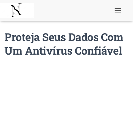
T
o
g
g
Proteja Seus Dados Com
l
e
N
Um Antivírus Confiável
a
v
i
g
a
t
i
o
n