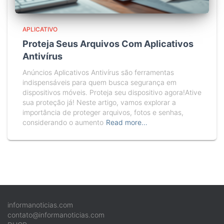
APLICATIVO
Proteja Seus Arquivos Com Aplicativos
Antivírus
Anúncios Aplicativos Antivírus são ferramentas
indispensáveis para quem busca segurança em
dispositivos móveis. Proteja seu dispositivo agora!Ative
sua proteção já! Neste artigo, vamos explorar a
importância de proteger arquivos, fotos e senhas,
considerando o aumento
Read more…
informanoticias.com
contato@informanoticias.com