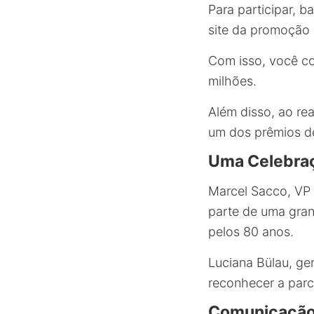
Para participar, b
site da promoção 
Com isso, você co
milhões.
Além disso, ao re
um dos prêmios d
Uma Celebraç
Marcel Sacco, VP
parte de uma gran
pelos 80 anos.
Luciana Bülau, ge
reconhecer a parc
Comunicação 