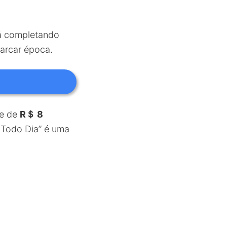
tá completando
arcar época.
de de
R＄ 8
 Todo Dia” é uma