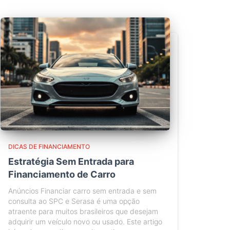
DICAS DE FINANCIAMENTO
Estratégia Sem Entrada para
Financiamento de Carro
Anúncios Financiar carro sem entrada e sem
consulta ao SPC e Serasa é uma opção
atraente para muitos brasileiros que desejam
adquirir um veículo novo ou usado. Este artigo