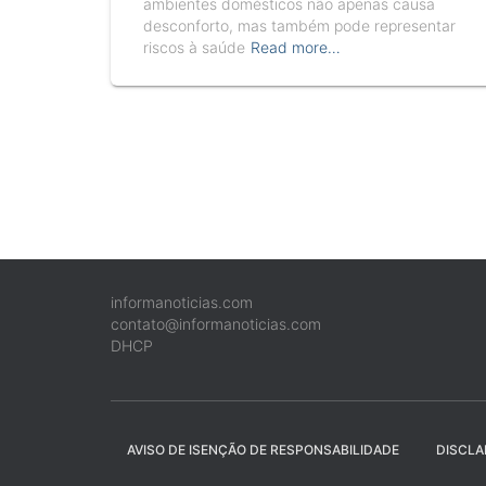
ambientes domésticos não apenas causa
desconforto, mas também pode representar
riscos à saúde
Read more…
informanoticias.com
contato@informanoticias.com
DHCP
AVISO DE ISENÇÃO DE RESPONSABILIDADE
DISCLA