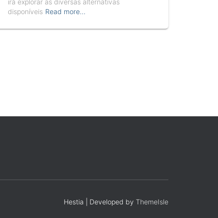
irá explorar as diversas alternativas
disponíveis
Read more…
Hestia | Developed by
ThemeIsle