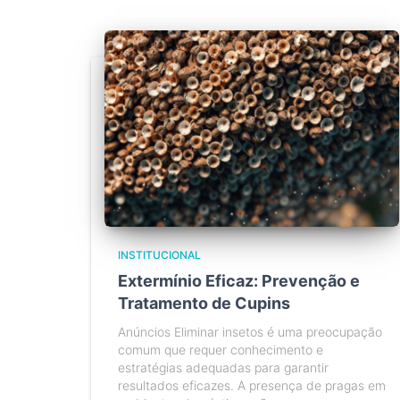
INSTITUCIONAL
Extermínio Eficaz: Prevenção e
Tratamento de Cupins
Anúncios Eliminar insetos é uma preocupação
comum que requer conhecimento e
estratégias adequadas para garantir
resultados eficazes. A presença de pragas em