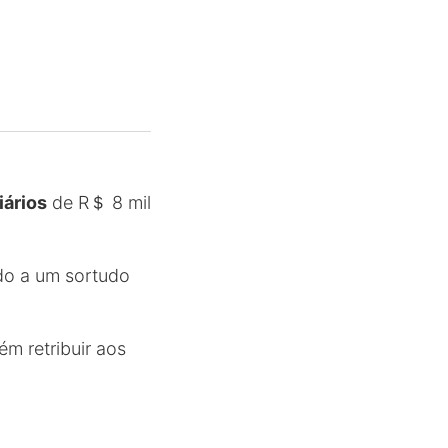
iários
de R＄ 8 mil
do a um sortudo
m retribuir aos