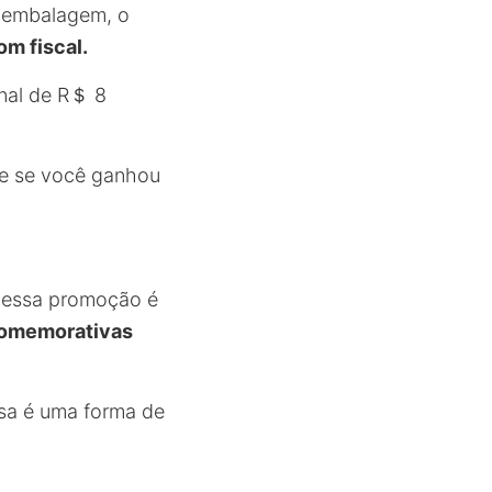
embalagem, o
om fiscal.
inal de R＄ 8
nte se você ganhou
 essa promoção é
omemorativas
ssa é uma forma de