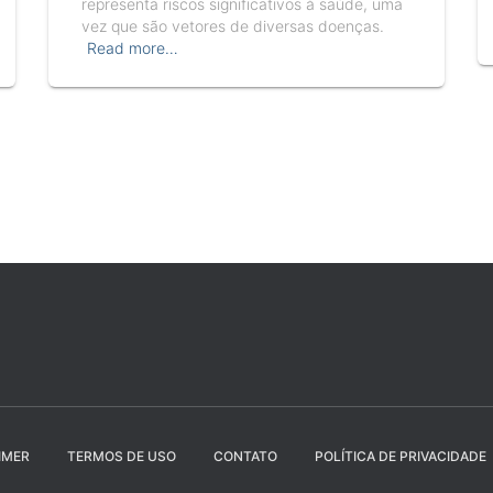
representa riscos significativos à saúde, uma
vez que são vetores de diversas doenças.
Read more…
IMER
TERMOS DE USO
CONTATO
POLÍTICA DE PRIVACIDADE