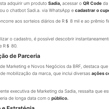
asta adquirir um produto
Sadia,
acessar o
QR Code
da 
ou o chatbot Sadi.a. via WhatsApp e
cadastrar
o cup
ncorre aos sorteios diários de R＄ 8 mil e ao prêmio f
alizar o cadastro, é possível descobrir instantaneame
e R＄ 80.
ão de Parceria
 de Marketing e Novos Negócios da BRF, destaca que
de mobilização da marca, que inclui diversas
ações c
rente executiva de Marketing da Sadia, ressalta que e
eria de longa data com o
público.
e Estratégia