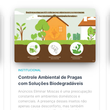
INSTITUCIONAL
Controle Ambiental de Pragas
com Soluções Biodegradáveis
Anúncios Eliminar Moscas é uma preocupação
constante em ambientes domésticos e
comerciais. A presença desses insetos não
apenas causa desconforto, mas também