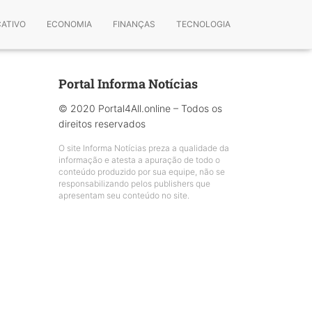
CATIVO
ECONOMIA
FINANÇAS
TECNOLOGIA
Portal Informa Notícias
© 2020 Portal4All.online – Todos os
direitos reservados
O site Informa Notícias preza a qualidade da
informação e atesta a apuração de todo o
conteúdo produzido por sua equipe, não se
responsabilizando pelos publishers que
apresentam seu conteúdo no site.