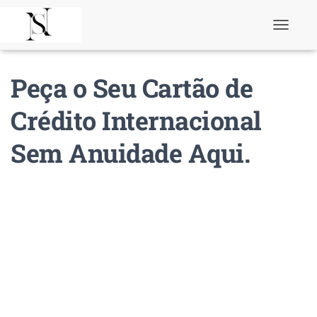
T
o
g
g
Peça o Seu Cartão de
l
e
N
Crédito Internacional
a
v
Sem Anuidade Aqui.
i
g
a
t
i
o
n