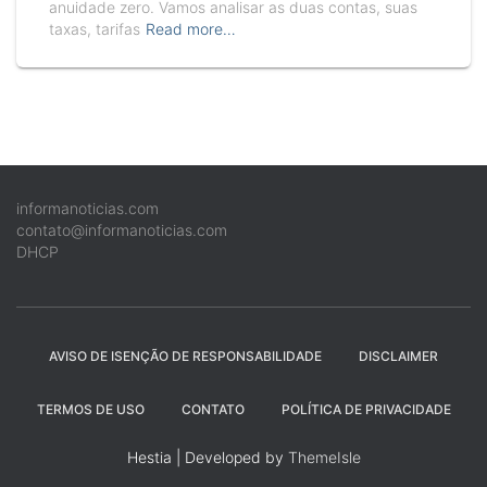
anuidade zero. Vamos analisar as duas contas, suas
taxas, tarifas
Read more…
informanoticias.com
contato@informanoticias.com
DHCP
AVISO DE ISENÇÃO DE RESPONSABILIDADE
DISCLAIMER
TERMOS DE USO
CONTATO
POLÍTICA DE PRIVACIDADE
Hestia | Developed by
ThemeIsle