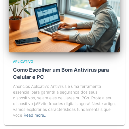
APLICATIVO
Como Escolher um Bom Antivírus para
Celular e PC
Anúncios Aplicativo Antivírus é uma ferramenta
essencial para garantir a segurança dos seus
dispositivos, sejam eles celulares ou PCs. Proteja seu
dispositivo já!Evite fraudes digitais agora! Neste artigo,
vamos explorar as características fundamentais que
você
Read more…