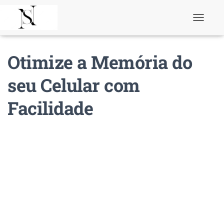
T
o
g
g
Otimize a Memória do
l
e
N
seu Celular com
a
v
Facilidade
i
g
a
t
i
o
n