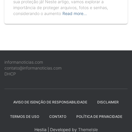
sua proteção já! Neste artigo, vamos explorar a
importância de proteger arquivos, fotos e senhas,
considerando o aumento
Read more…
informanoticias.com
contato@informanoticias.com
DHCP
AVISO DE ISENÇÃO DE RESPONSABILIDADE
DISCLAIMER
TERMOS DE USO
CONTATO
POLÍTICA DE PRIVACIDADE
Hestia | Developed by
ThemeIsle