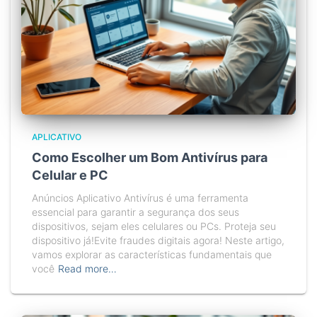
APLICATIVO
Como Escolher um Bom Antivírus para
Celular e PC
Anúncios Aplicativo Antivírus é uma ferramenta
essencial para garantir a segurança dos seus
dispositivos, sejam eles celulares ou PCs. Proteja seu
dispositivo já!Evite fraudes digitais agora! Neste artigo,
vamos explorar as características fundamentais que
você
Read more…