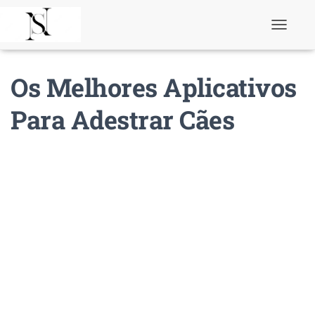
T
o
g
g
Os Melhores Aplicativos
l
e
N
Para Adestrar Cães
a
v
i
g
a
t
i
o
n