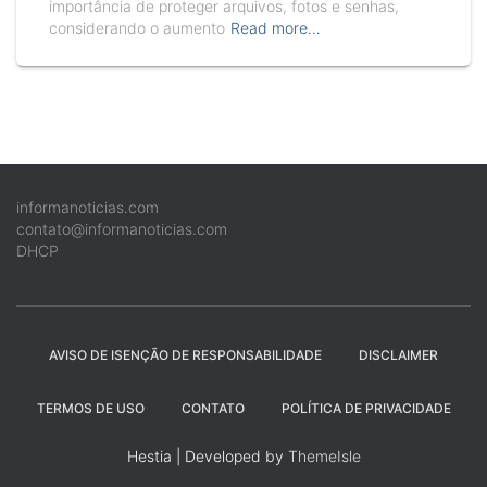
importância de proteger arquivos, fotos e senhas,
considerando o aumento
Read more…
informanoticias.com
contato@informanoticias.com
DHCP
AVISO DE ISENÇÃO DE RESPONSABILIDADE
DISCLAIMER
TERMOS DE USO
CONTATO
POLÍTICA DE PRIVACIDADE
Hestia | Developed by
ThemeIsle