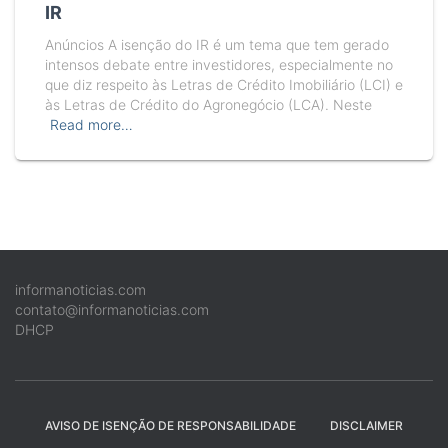
IR
Anúncios A isenção do IR é um tema que tem gerado
intensos debate entre investidores, especialmente no
que diz respeito às Letras de Crédito Imobiliário (LCI) e
às Letras de Crédito do Agronegócio (LCA). Neste
Read more…
informanoticias.com
contato@informanoticias.com
DHCP
AVISO DE ISENÇÃO DE RESPONSABILIDADE
DISCLAIMER