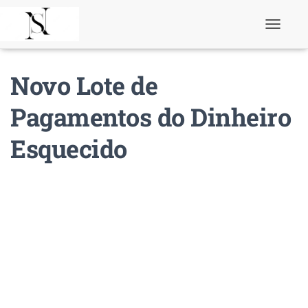
T
o
g
g
Novo Lote de
l
e
N
Pagamentos do Dinheiro
a
v
Esquecido
i
g
a
t
i
o
n