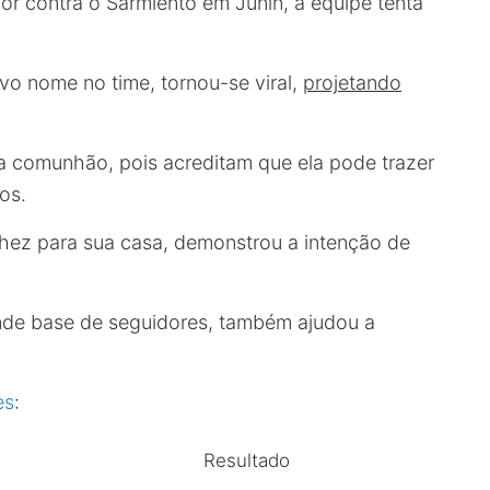
 contra o Sarmiento em Junín, a equipe tenta
ovo nome no time, tornou-se viral,
projetando
a comunhão, pois acreditam que ela pode trazer
os.
nchez para sua casa, demonstrou a intenção de
nde base de seguidores, também ajudou a
es
:
Resultado