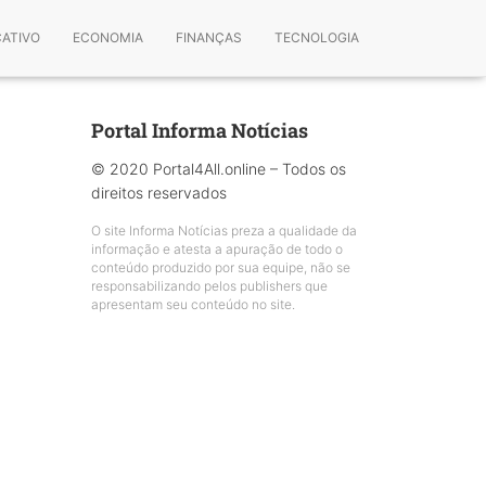
CATIVO
ECONOMIA
FINANÇAS
TECNOLOGIA
Portal Informa Notícias
© 2020 Portal4All.online – Todos os
direitos reservados
O site Informa Notícias preza a qualidade da
informação e atesta a apuração de todo o
conteúdo produzido por sua equipe, não se
responsabilizando pelos publishers que
apresentam seu conteúdo no site.