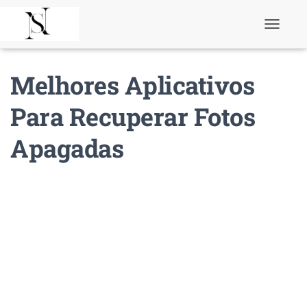
T
o
g
g
Melhores Aplicativos
l
e
N
Para Recuperar Fotos
a
v
Apagadas
i
g
a
t
i
o
n