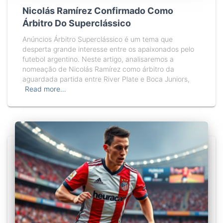
Nicolás Ramírez Confirmado Como
Árbitro Do Superclássico
Anúncios Árbitro Superclássico é um tema que
desperta grande interesse entre os apaixonados pelo
futebol argentino. Neste artigo, analisaremos a
nomeação de Nicolás Ramírez como árbitro da
aguardada partida entre River Plate e Boca Juniors,
Read more…