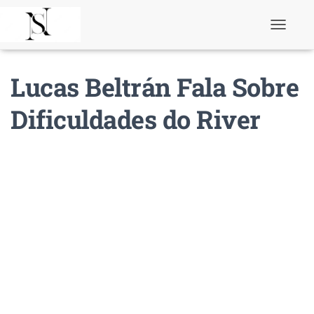
T
o
g
g
Lucas Beltrán Fala Sobre
l
e
N
Dificuldades do River
a
v
i
g
a
t
i
o
n