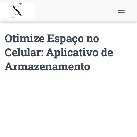
T
o
g
g
Otimize Espaço no
l
e
N
Celular: Aplicativo de
a
v
Armazenamento
i
g
a
t
i
o
n