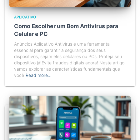
APLICATIVO
Como Escolher um Bom Antivírus para
Celular e PC
Anúncios Aplicativo Antivírus é uma ferramenta
essencial para garantir a segurança dos seus
dispositivos, sejam eles celulares ou PCs. Proteja seu
dispositivo já!Evite fraudes digitais agora! Neste artigo,
vamos explorar as características fundamentais que
você
Read more…