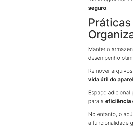
seguro
.
Práticas
Organiz
Manter o armazena
desempenho otim
Remover arquivos
vida útil do apare
Espaço adicional p
para a
eficiência
No entanto, o ac
a funcionalidade g