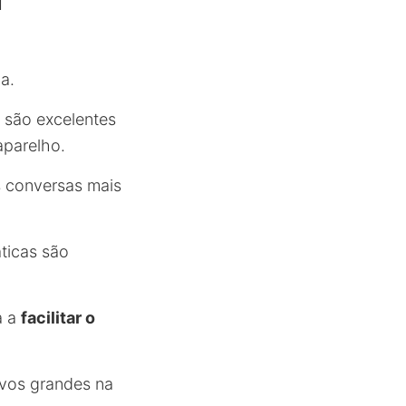
a.
s são excelentes
parelho.
s conversas mais
áticas são
a a
facilitar o
ivos grandes na