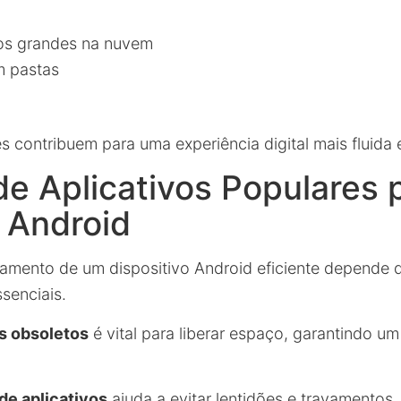
os grandes na nuvem
m pastas
 contribuem para uma experiência digital mais fluida e
de Aplicativos Populares 
 Android
mento de um dispositivo Android eficiente depende d
senciais.
s obsoletos
é vital para liberar espaço, garantindo u
de aplicativos
ajuda a evitar lentidões e travamentos,