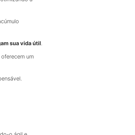
 acúmulo
am sua vida útil
.
os oferecem um
pensável.
do-o ágil e