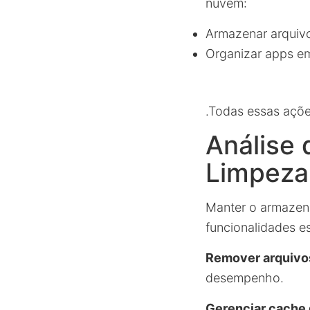
nuvem:
Armazenar arquiv
Organizar apps e
.Todas essas ações
Análise 
Limpeza
Manter o armazena
funcionalidades es
Remover arquivo
desempenho.
Gerenciar cache 