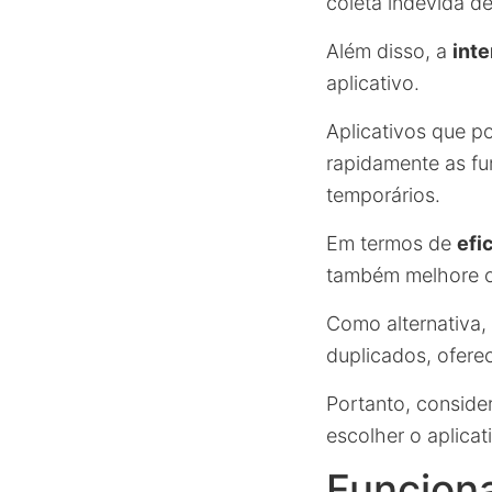
coleta indevida d
Além disso, a
int
aplicativo.
Aplicativos que p
rapidamente as fu
temporários.
Em termos de
efi
também melhore o 
Como alternativa,
duplicados, ofere
Portanto, consider
escolher o aplica
Funciona