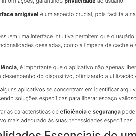
e informações, garantindo
privacidade
ao usuário.
erface amigável
é um aspecto crucial, pois facilita a 
ossuem uma interface intuitiva permitem que o usuário
ncionalidades desejadas, como a limpeza de cache e 
ciência
, é importante que o aplicativo não apenas lib
desempenho do dispositivo, otimizando a utilização 
 alguns aplicativos se concentram em identificar arqui
cendo soluções específicas para liberar espaço valioso
ar as características de
eficiência
e
segurança
pode 
tivo mais adequado às suas necessidades específicas.
lidades Essenciais de u