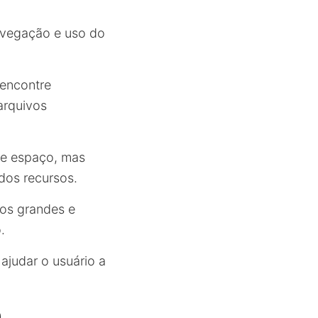
navegação e uso do
 encontre
arquivos
ere espaço, mas
dos recursos.
vos grandes e
.
ajudar o usuário a
m