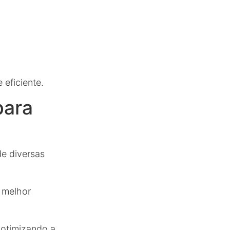
 eficiente.
para
e diversas
m melhor
 otimizando a