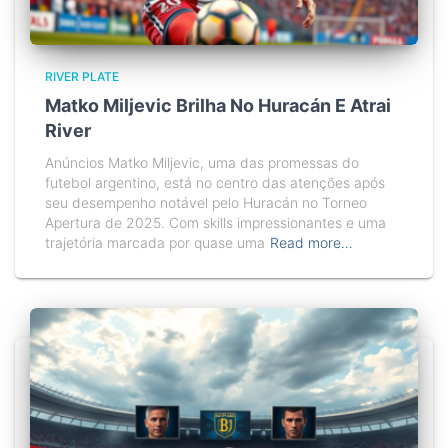
RIVER PLATE
Matko Miljevic Brilha No Huracán E Atrai
River
Anúncios Matko Miljevic, uma das promessas do
futebol argentino, está no centro das atenções após
seu desempenho notável pelo Huracán no Torneo
Apertura de 2025. Com skills impressionantes e uma
trajetória marcada por quase uma
Read more…