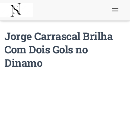
T
o
g
g
Jorge Carrascal Brilha
l
e
N
Com Dois Gols no
a
v
Dinamo
i
g
a
t
i
o
n