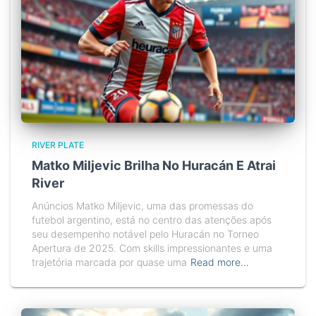
RIVER PLATE
Matko Miljevic Brilha No Huracán E Atrai
River
Anúncios Matko Miljevic, uma das promessas do
futebol argentino, está no centro das atenções após
seu desempenho notável pelo Huracán no Torneo
Apertura de 2025. Com skills impressionantes e uma
trajetória marcada por quase uma
Read more…