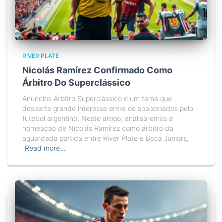
RIVER PLATE
Nicolás Ramírez Confirmado Como
Árbitro Do Superclássico
Anúncios Árbitro Superclássico é um tema que
desperta grande interesse entre os apaixonados pelo
futebol argentino. Neste artigo, analisaremos a
nomeação de Nicolás Ramírez como árbitro da
aguardada partida entre River Plate e Boca Juniors,
Read more…