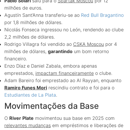
Pablo Solari
saiu para o
Spartak Moscou
por 12
milhões de euros.
Agustín Sant’Anna transferiu-se ao
Red Bull Bragantino
por 1,8 milhões de dólares.
Nicolás Fonseca ingressou no León, rendendo ao clube
2,2 milhões de dólares.
Rodrigo Villagra foi vendido ao
CSKA Moscou
por 4
milhões de dólares,
garantindo
um bom retorno
financeiro.
Enzo Díaz e Daniel Zabala, embora apenas
emprestados,
impactam financeiramente
o clube.
Adam Bareiro foi emprestado ao Al Rayyan, enquanto
Ramiro Funes Mori
rescindiu contrato e foi para o
Estudiantes de La Plata
.
Movimentações da Base
O
River Plate
movimentou sua base em 2025 com
relevantes mudanças
em empréstimos e liberações de