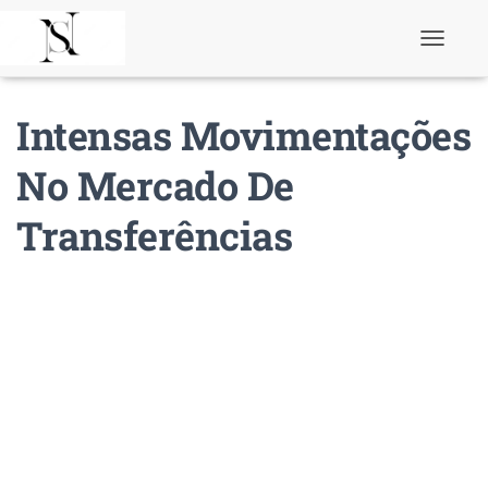
T
o
g
g
Intensas Movimentações
l
e
N
No Mercado De
a
v
Transferências
i
g
a
t
i
o
n