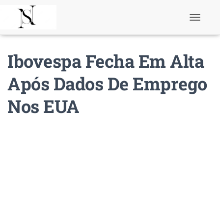
T
o
g
g
Ibovespa Fecha Em Alta
l
e
N
Após Dados De Emprego
a
v
Nos EUA
i
g
a
t
i
o
n