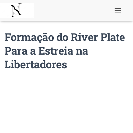
T
o
g
g
Formação do River Plate
l
e
N
Para a Estreia na
a
v
Libertadores
i
g
a
t
i
o
n