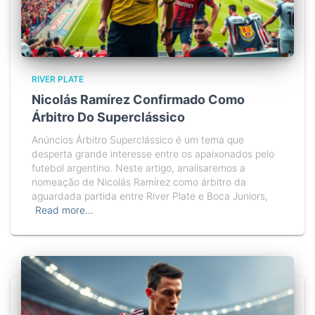
RIVER PLATE
Nicolás Ramírez Confirmado Como
Árbitro Do Superclássico
Anúncios Árbitro Superclássico é um tema que
desperta grande interesse entre os apaixonados pelo
futebol argentino. Neste artigo, analisaremos a
nomeação de Nicolás Ramírez como árbitro da
aguardada partida entre River Plate e Boca Juniors,
Read more…