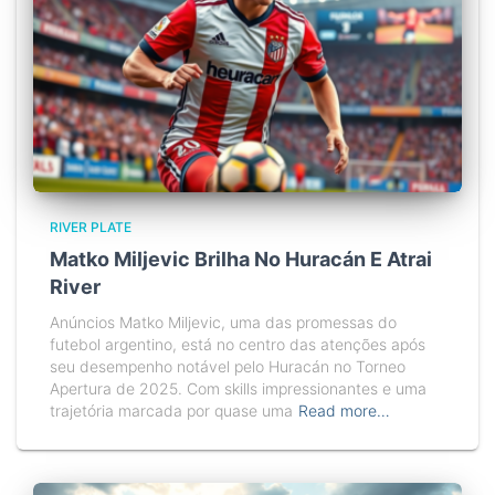
RIVER PLATE
Matko Miljevic Brilha No Huracán E Atrai
River
Anúncios Matko Miljevic, uma das promessas do
futebol argentino, está no centro das atenções após
seu desempenho notável pelo Huracán no Torneo
Apertura de 2025. Com skills impressionantes e uma
trajetória marcada por quase uma
Read more…