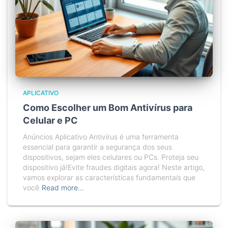
APLICATIVO
Como Escolher um Bom Antivírus para
Celular e PC
Anúncios Aplicativo Antivírus é uma ferramenta
essencial para garantir a segurança dos seus
dispositivos, sejam eles celulares ou PCs. Proteja seu
dispositivo já!Evite fraudes digitais agora! Neste artigo,
vamos explorar as características fundamentais que
você
Read more…