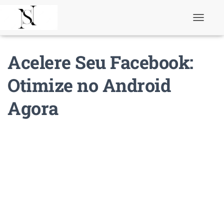
T
o
g
g
Acelere Seu Facebook:
l
e
N
Otimize no Android
a
v
Agora
i
g
a
t
i
o
n