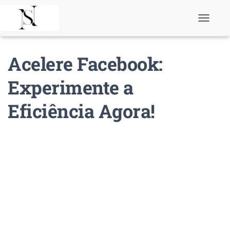
T
o
g
g
Acelere Facebook:
l
e
N
Experimente a
a
v
Eficiência Agora!
i
g
a
t
i
o
n