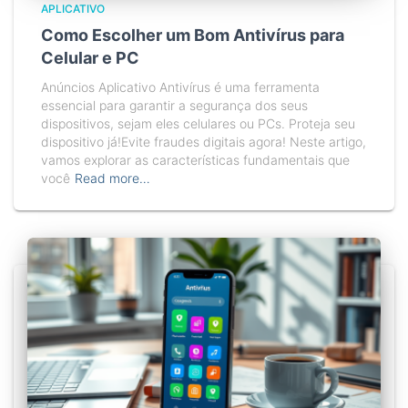
APLICATIVO
Como Escolher um Bom Antivírus para
Celular e PC
Anúncios Aplicativo Antivírus é uma ferramenta
essencial para garantir a segurança dos seus
dispositivos, sejam eles celulares ou PCs. Proteja seu
dispositivo já!Evite fraudes digitais agora! Neste artigo,
vamos explorar as características fundamentais que
você
Read more…