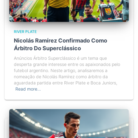
RIVER PLATE
Nicolás Ramírez Confirmado Como
Árbitro Do Superclássico
Anúncios Árbitro Superclássico é um tema que
desperta grande interesse entre os apaixonados pelo
futebol argentino. Neste artigo, analisaremos a
nomeação de Nicolás Ramírez como árbitro da
aguardada partida entre River Plate e Boca Juniors,
Read more…