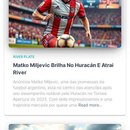
RIVER PLATE
Matko Miljevic Brilha No Huracán E Atrai
River
Anúncios Matko Miljevic, uma das promessas do
futebol argentino, está no centro das atenções após
seu desempenho notável pelo Huracán no Torneo
Apertura de 2025. Com skills impressionantes e uma
trajetória marcada por quase uma
Read more…