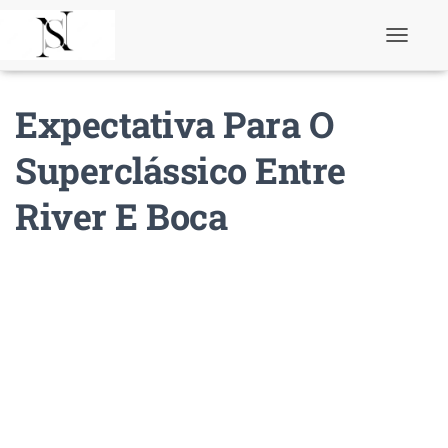
T
o
g
g
Expectativa Para O
l
e
N
Superclássico Entre
a
v
River E Boca
i
g
a
t
i
o
n