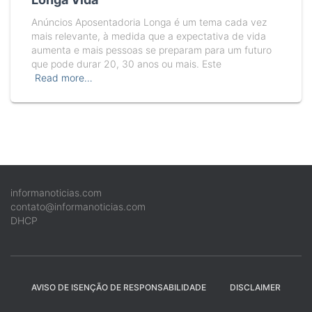
Anúncios Aposentadoria Longa é um tema cada vez
mais relevante, à medida que a expectativa de vida
aumenta e mais pessoas se preparam para um futuro
que pode durar 20, 30 anos ou mais. Este
Read more…
informanoticias.com
contato@informanoticias.com
DHCP
AVISO DE ISENÇÃO DE RESPONSABILIDADE
DISCLAIMER