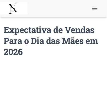
T
o
g
g
Expectativa de Vendas
l
e
N
Para o Dia das Mães em
a
v
2026
i
g
a
t
i
o
n