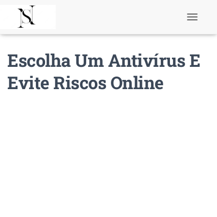
T
o
g
g
Escolha Um Antivírus E
l
e
N
Evite Riscos Online
a
v
i
g
a
t
i
o
n