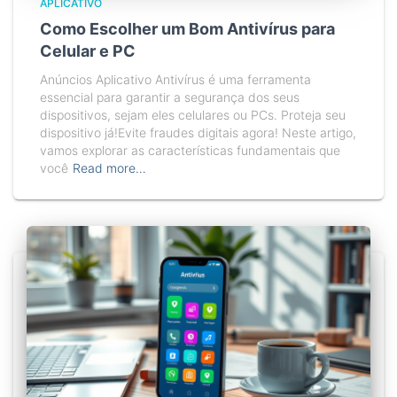
APLICATIVO
Como Escolher um Bom Antivírus para
Celular e PC
Anúncios Aplicativo Antivírus é uma ferramenta
essencial para garantir a segurança dos seus
dispositivos, sejam eles celulares ou PCs. Proteja seu
dispositivo já!Evite fraudes digitais agora! Neste artigo,
vamos explorar as características fundamentais que
você
Read more…