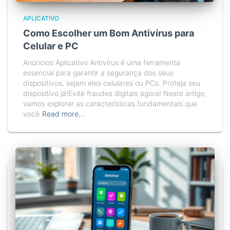
APLICATIVO
Como Escolher um Bom Antivírus para
Celular e PC
Anúncios Aplicativo Antivírus é uma ferramenta
essencial para garantir a segurança dos seus
dispositivos, sejam eles celulares ou PCs. Proteja seu
dispositivo já!Evite fraudes digitais agora! Neste artigo,
vamos explorar as características fundamentais que
você
Read more…