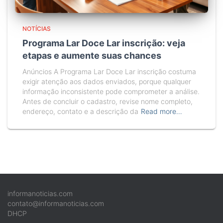
NOTÍCIAS
Programa Lar Doce Lar inscrição: veja
etapas e aumente suas chances
Anúncios A Programa Lar Doce Lar inscrição costuma
exigir atenção aos dados enviados, porque qualquer
informação inconsistente pode comprometer a análise.
Antes de concluir o cadastro, revise nome completo,
endereço, contato e a descrição da
Read more…
informanoticias.com
contato@informanoticias.com
DHCP