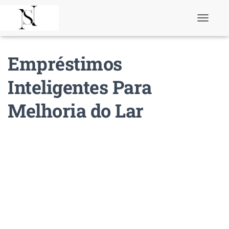
T
o
g
g
Empréstimos
l
e
N
Inteligentes Para
a
v
Melhoria do Lar
i
g
a
t
i
o
n