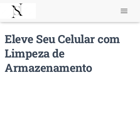
T
o
g
g
Eleve Seu Celular com
l
e
N
Limpeza de
a
v
Armazenamento
i
g
a
t
i
o
n