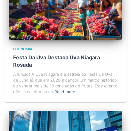
ECONOMIA
Festa Da Uva Destaca Uva Niagara
Rosada
Anúncios A Uva Niagara é a estrela da Festa da Uva
de Jundiaí, que em 2026 alcançou um marco histórico
ao vender mais de 19 toneladas de frutas. Este evento
não só celebra a rica
Read more…