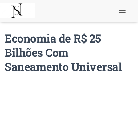
T
o
g
g
Economia de R$ 25
l
e
N
Bilhões Com
a
v
Saneamento Universal
i
g
a
t
i
o
n