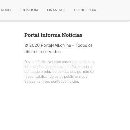
CATIVO
ECONOMIA
FINANÇAS
TECNOLOGIA
Portal Informa Notícias
© 2020 Portal4All.online – Todos os
direitos reservados
O site Informa Notícias preza a qualidade da
informação e atesta a apuração de todo o
conteúdo produzido por sua equipe, não se
responsabilizando pelos publishers que
apresentam seu conteúdo no site.