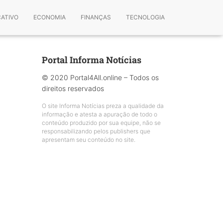
CATIVO
ECONOMIA
FINANÇAS
TECNOLOGIA
Portal Informa Notícias
© 2020 Portal4All.online – Todos os
direitos reservados
O site Informa Notícias preza a qualidade da
informação e atesta a apuração de todo o
conteúdo produzido por sua equipe, não se
responsabilizando pelos publishers que
apresentam seu conteúdo no site.