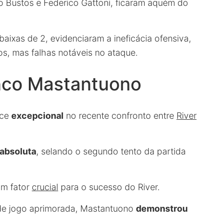
o Bustos e Federico Gattoni, ficaram aquém do
aixas de 2, evidenciaram a ineficácia ofensiva,
s, mas falhas notáveis no ataque.
nco Mastantuono
nce
excepcional
no recente confronto entre
River
 absoluta
, selando o segundo tento da partida
um fator
crucial
para o sucesso do River.
 de jogo aprimorada, Mastantuono
demonstrou