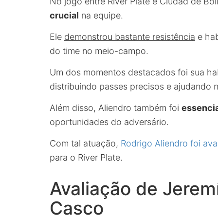
No jogo entre River Plate e Ciudad de Bol
crucial
na equipe.
Ele
demonstrou bastante resistência
e hab
do time no meio-campo.
Um dos momentos destacados foi sua habi
distribuindo passes precisos e ajudando 
Além disso, Aliendro também foi
essencia
oportunidades do adversário.
Com tal atuação,
Rodrigo Aliendro foi av
para o River Plate.
Avaliação de Jerem
Casco