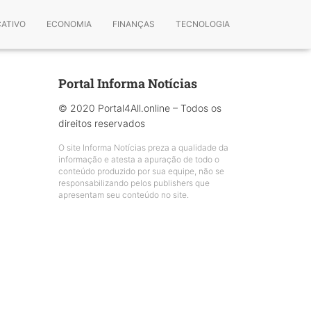
CATIVO
ECONOMIA
FINANÇAS
TECNOLOGIA
Portal Informa Notícias
© 2020 Portal4All.online – Todos os
direitos reservados
O site Informa Notícias preza a qualidade da
informação e atesta a apuração de todo o
conteúdo produzido por sua equipe, não se
responsabilizando pelos publishers que
apresentam seu conteúdo no site.