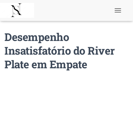
T
o
g
g
Desempenho
l
e
N
Insatisfatório do River
a
v
Plate em Empate
i
g
a
t
i
o
n