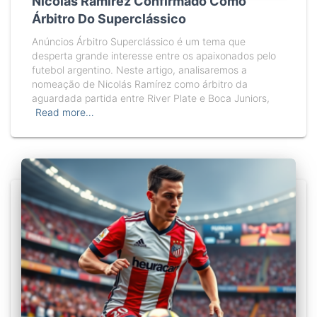
Nicolás Ramírez Confirmado Como
Árbitro Do Superclássico
Anúncios Árbitro Superclássico é um tema que
desperta grande interesse entre os apaixonados pelo
futebol argentino. Neste artigo, analisaremos a
nomeação de Nicolás Ramírez como árbitro da
aguardada partida entre River Plate e Boca Juniors,
Read more…