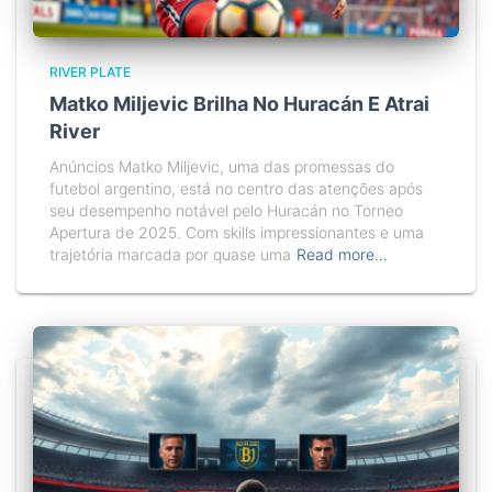
RIVER PLATE
Matko Miljevic Brilha No Huracán E Atrai
River
Anúncios Matko Miljevic, uma das promessas do
futebol argentino, está no centro das atenções após
seu desempenho notável pelo Huracán no Torneo
Apertura de 2025. Com skills impressionantes e uma
trajetória marcada por quase uma
Read more…