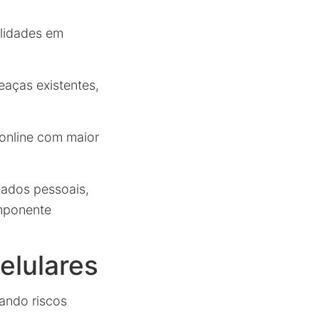
ilidades em
eaças existentes,
 online com maior
dados pessoais,
omponente
elulares
ando riscos