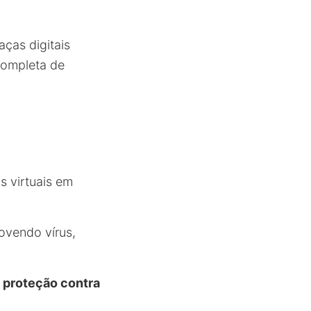
ças digitais
completa de
 virtuais em
movendo vírus,
, proteção contra