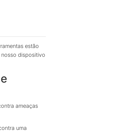
rramentas estão
 nosso dispositivo
de
 contra ameaças
contra uma