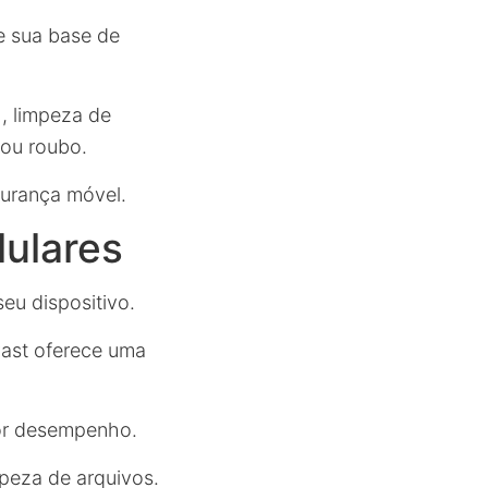
de sua base de
, limpeza de
 ou roubo.
gurança móvel.
lulares
seu dispositivo.
vast oferece uma
or desempenho.
mpeza de arquivos.