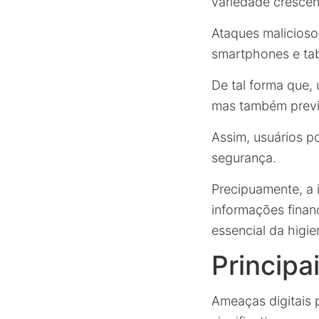
variedade crescent
Ataques malicioso
smartphones e tab
De tal forma que,
mas também previn
Assim, usuários po
segurança.
Precipuamente, a 
informações finan
essencial da higie
Princip
Ameaças digitais