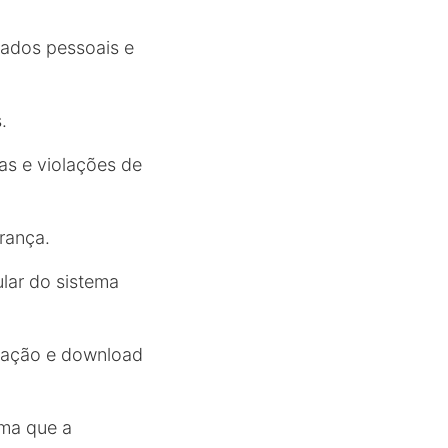
dados pessoais e
.
as e violações de
rança.
ular do sistema
egação e download
rma que a