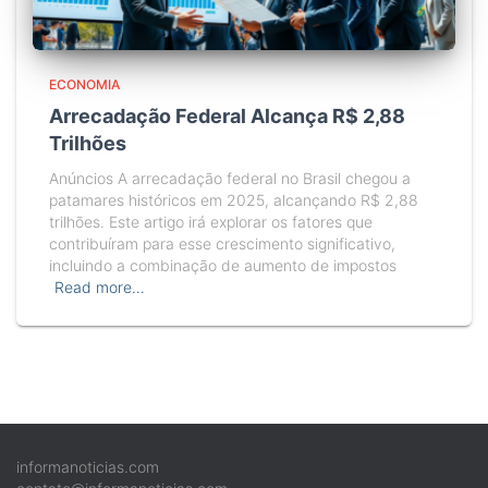
ECONOMIA
Arrecadação Federal Alcança R$ 2,88
Trilhões
Anúncios A arrecadação federal no Brasil chegou a
patamares históricos em 2025, alcançando R$ 2,88
trilhões. Este artigo irá explorar os fatores que
contribuíram para esse crescimento significativo,
incluindo a combinação de aumento de impostos
Read more…
informanoticias.com