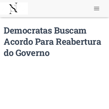
T
o
g
g
Democratas Buscam
l
e
N
Acordo Para Reabertura
a
v
do Governo
i
g
a
t
i
o
n