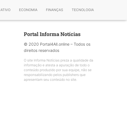
CATIVO
ECONOMIA
FINANÇAS
TECNOLOGIA
Portal Informa Notícias
© 2020 Portal4All.online – Todos os
direitos reservados
O site Informa Notícias preza a qualidade da
informação e atesta a apuração de todo o
conteúdo produzido por sua equipe, não se
responsabilizando pelos publishers que
apresentam seu conteúdo no site.