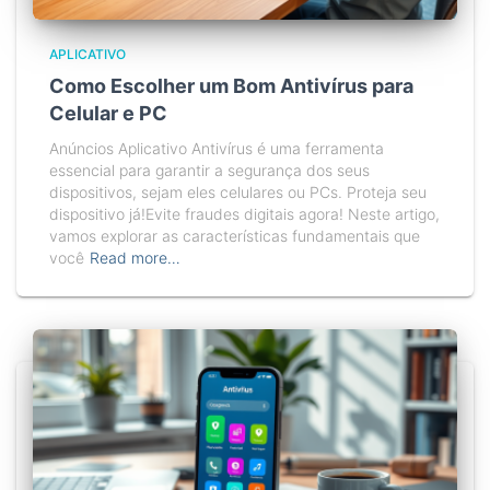
APLICATIVO
Como Escolher um Bom Antivírus para
Celular e PC
Anúncios Aplicativo Antivírus é uma ferramenta
essencial para garantir a segurança dos seus
dispositivos, sejam eles celulares ou PCs. Proteja seu
dispositivo já!Evite fraudes digitais agora! Neste artigo,
vamos explorar as características fundamentais que
você
Read more…