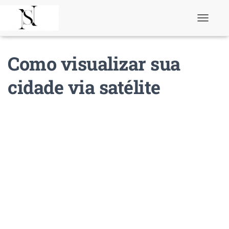
T
o
g
g
Como visualizar sua
l
e
N
cidade via satélite
a
v
i
g
a
t
i
o
n