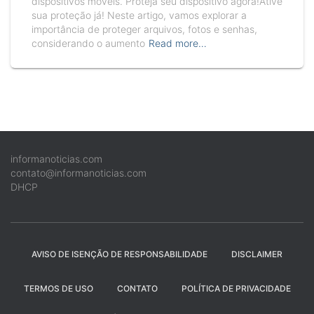
dispositivos móveis. Proteja seu dispositivo agora!Ative
sua proteção já! Neste artigo, vamos explorar a
importância de proteger arquivos, fotos e senhas,
considerando o aumento
Read more…
informanoticias.com
contato@informanoticias.com
DHCP
AVISO DE ISENÇÃO DE RESPONSABILIDADE
DISCLAIMER
TERMOS DE USO
CONTATO
POLÍTICA DE PRIVACIDADE