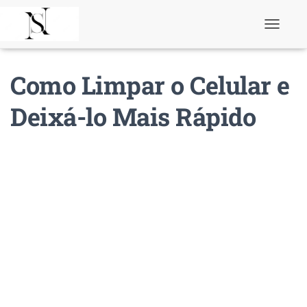
T
o
g
g
Como Limpar o Celular e
l
e
N
Deixá-lo Mais Rápido
a
v
i
g
a
t
i
o
n