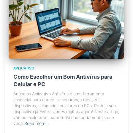
APLICATIVO
Como Escolher um Bom Antivírus para
Celular e PC
Anúncios Aplicativo Antivírus é uma ferramenta
essencial para garantir a segurança dos seus
dispositivos, sejam eles celulares ou PCs. Proteja seu
dispositivo já!Evite fraudes digitais agora! Neste artigo,
vamos explorar as características fundamentais que
você
Read more…