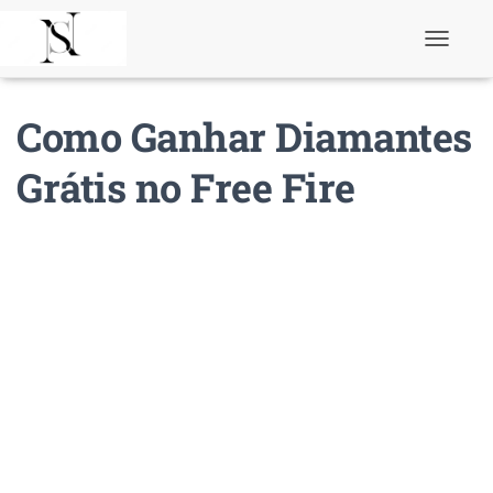
T
o
g
g
Como Ganhar Diamantes
l
e
N
Grátis no Free Fire
a
v
i
g
a
t
i
o
n