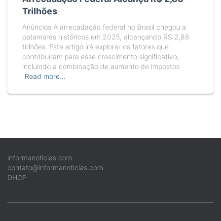
Trilhões
Anúncios A arrecadação federal no Brasil chegou a
patamares históricos em 2025, alcançando R$ 2,88
trilhões. Este artigo irá explorar os fatores que
contribuíram para esse crescimento significativo,
incluindo a combinação de aumento de impostos
Read more…
informanoticias.com
contato@informanoticias.com
DHCP