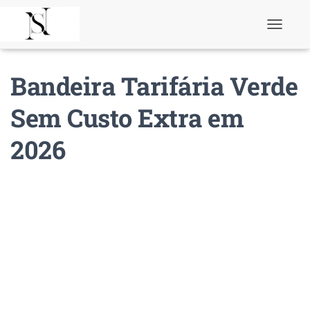
T
o
g
g
Bandeira Tarifária Verde
l
e
N
Sem Custo Extra em
a
v
2026
i
g
a
t
i
o
n